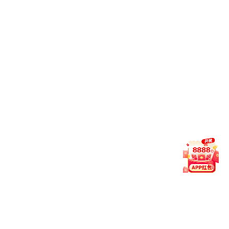
另外，由于疫情后的经济恢复情况，各支球队在财政
预算上都更加谨慎，因此即便是具备一定实力的球
员，也难以获得理想中的大合同。尽管如此，格莱姆
斯依旧被认为是一笔划算投资，因为他的技术特点和
潜力仍具吸引力，并且能够补充到76人的发展计划当
中。
综合来看，目前市场行情对所有角色球员均产生了一
定影响，而这种现象不仅限于格莱姆斯一人。但从长
远角度来看，如果他能够持续提升自己的竞技状态，
那么未来几年的合约谈判将会更加顺利，也许能迎来
一个更好的结果。
4、未来展望及挑战
展望未来，如果格莱姆斯再次与76人达成协议，将会