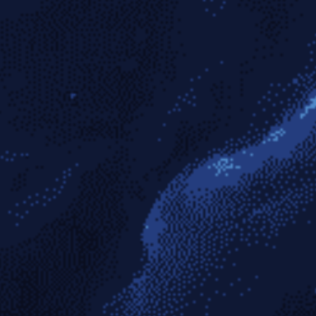
球员可以增强球队凝聚力。对于新加盟的小将来说，他们能够从
于整个团队融合至关重要。优秀的榜样作用将促使年轻队员更加
看，维持明星球员如伊尼戈这样的存在，也能吸引更多赞助商和
名度，也为未来的发展开辟更广阔的市场空间。因此，此次续约
利益。
望与挑战
达成共识，但实质性的合同细节仍需进一步谈判。在此过程中，
。此外，对于伊尼戈而言，他也需要评估自己是否能够在低温环
视的问题。
得胜利来说，在吸引新援方面，他们也不能放松警惕。随着沙特
纷涌入，如何确保队伍竞争力依然是一项巨大的挑战。因此，在