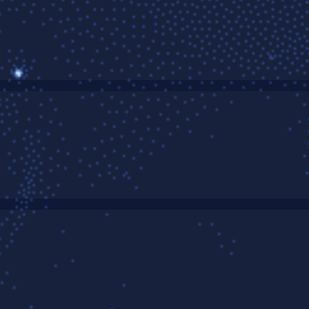
伊尼戈希望与利雅得胜利续约一年激
2026-06-15 01:34
18 次阅读
首页
/
体育报道
牙球员伊尼戈·马丁内斯希望与沙特阿拉伯足球俱乐部利雅得胜
息引起了广泛关注，因为伊尼戈在过去的赛季中表现出色，不仅
斗力。本文将从四个方面详细探讨这一事件的背景、伊尼戈的个