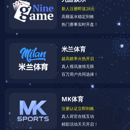
外媒报道
近日，外媒报道称西班
其合同条款。这一消
球，还提升了整体战