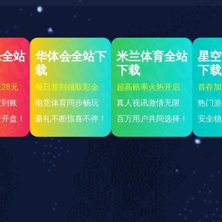
内容，旨在全面分析此事对球员本人及利雅得胜利俱乐部的重要
景解析
名经验丰富的后卫，他的职业生涯始于西班牙，随后转会至多支
仅迅速适应了新的环境，而且成为球队不可或缺的一员。这次续
导能力。
利雅得胜利的合同即将到期，而他希望通过续约来继续留在这支
特联赛水平逐渐提升，越来越多世界级球员选择来到这里踢球，
己的才华。
雅得胜利续约不仅能够让伊尼戈继续参与高水平比赛，还能帮助
联赛打下基础。这一切都为他的职业生涯发展提供了良好的契机
的个人表现
尼戈·马丁内斯以稳定而出色的表现赢得了教练组和球迷们的一