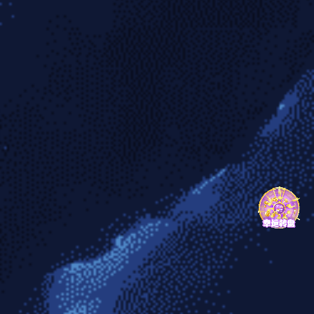
感，使他成为了球队后
球或远射为球队打入重
的发展趋势，也让他在争
意分享自己的经验，并
是场下，他都是不可或
实力派球员，可以增强
提升防守稳定性，从而