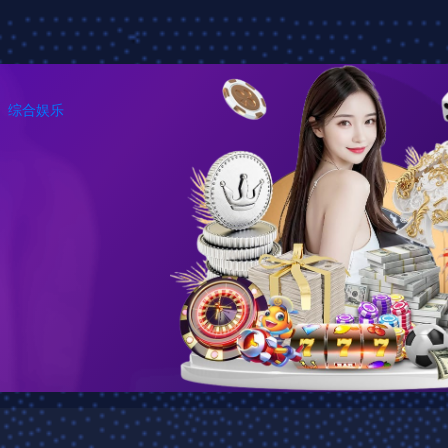
全天更新 ·
世
步
无论您身在何处，
世界杯官网
的观赛体验。
下载客户端
网页