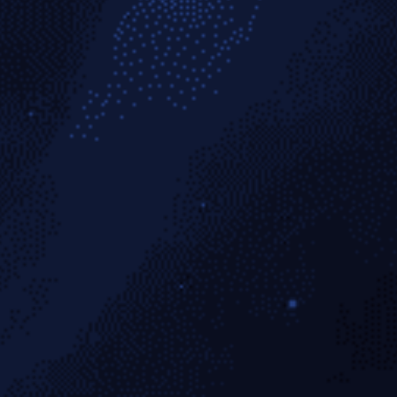
也是十分必要之举。
如何，我们都期待看到一个更加强大、更具竞争力的利雅得胜利
这个过程中扮演重要角色。他所做出的每一个决定，都可能对自
伊尼戈希望与利雅得胜利续约一年激活合同条款”的报道，不仅
望，同时也揭示出当前沙特联赛日益增长的人气及竞争压力。在
队策略，都显得尤为复杂且富有挑战性。
顺畅沟通，共同达成一致，让我们拭目以待未来精彩赛事中的表
观念，也值得所有体育人深入思考：坚持梦想、勇敢追求，是每