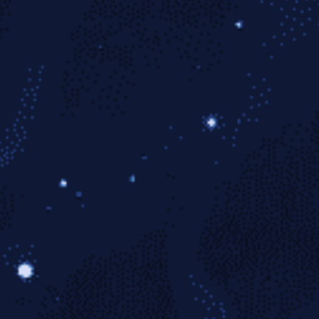
攻，为球队创造多个进攻机会。他灵活的脚下技术和优异的位置
色，但伊尼戈在进攻端同样不遗余力。多个关键时刻，他凭借头
队友心目中的“战术武器”。这种全能型选手非常符合现代足球
话语权。
资深球员，伊尼戈还承担着带领年轻队员成长的重要职责。他愿
自身素质，从而推动整个团队向前发展。因此，无论是在场上还
球队影响
得胜利来说无疑是一个积极信号。首先，通过留下像伊尼戈这样
竞争力。尤其是在接下来的比赛中，有老将坐镇后防线，将极大
供更多发挥空间。