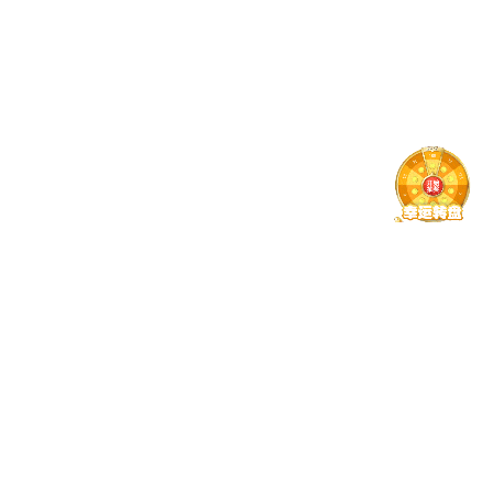
此外，他还常常反思自己过去比赛中的失误，并设法
从中吸取教训。这种自我激励的方法使得他不断进
步，而不是陷入沮丧之中。正因为如此，当面对困难
和挑战时，他能够保持冷静，并迅速调整策略，这也
是他成为顶级球员的重要原因之一。
同时，东契奇还积极与队友沟通交流，通过分享彼此
经验来增强团队凝聚力。这不仅提高了他的个人表
现，也让整个球队在磨合过程中变得更加默契，为新
赛季打下良好的基础。在这种积极向上的氛围中，每
个队员都感受到彼此间共同奋进所带来的动力。
3、社交媒体与公众形象
社交媒体在现代体育界扮演着越来越重要的角色，而
东契奇也善于利用这一平台展示自己的备战过程。他