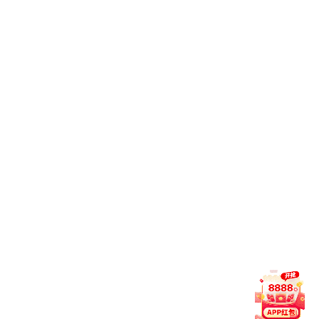
经常在社交媒体上分享个人健身训练照，并用这些图
片传达出一种拼搏向上的正能量。这不仅吸引了大量
粉丝关注，也进一步提升了他的公众形象。
通过频繁更新社交媒体动态，东契奇能够实时与球迷
互动，与他们分享自己的成长历程。而这种互动不仅
让球迷感受到亲近感，还为他自己营造了一种良好的
舆论环境。在这样的影响下，更多的人开始关注并支
持他的职业生涯，这无疑会给他带来额外动力。
与此同时，这样做也让其他年轻运动员看到榜样力
量，从而激励他们更努力地去追求自己的梦想。在这
个信息时代，优秀运动员借助社交媒体传递正能量已
经成为一种趋势，而东契奇恰恰是在这个领域内走得
比较前面的代表之一。