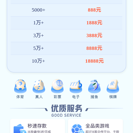
可以更好地理解这位年轻球员的奋斗精神以及对成功
的不懈追求。
1、训练内容与体能提升
卢卡·东契奇在备战新赛季期间，将重点放在了体能和
力量训练上。他明确表示，在过去一个赛季中，由于
自身的体能不足，使得他在一些关键比赛中无法发挥
出最佳状态。因此，为了避免类似情况再次发生，他
制定了一套系统而全面的训练计划。
他的训练内容包括力量训练、有氧运动以及灵活性练
习等多种形式。这些训练不仅增强了他的肌肉力量，
也提高了他的耐力和灵活性，使得他能够更好地应对
高强度比赛中的挑战。此外，东契奇还特意聘请了专
业教练，以确保每一个动作都能达到最佳效果，从而