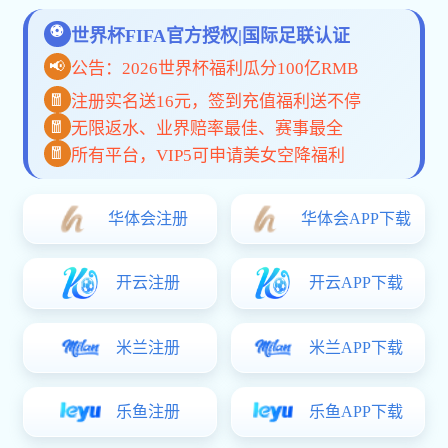
东契奇积极备战新赛季分享个人健
身训练照展现强大决心与努力