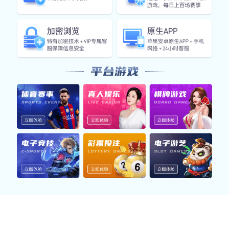
最大限度地减少受伤风险。
值得一提的是，他还加入了一些针对性的项目，例如
跳跃能力和速度提升的专项训练。这些细节上的改
进，让东契奇不仅拥有了更加完美的身体素质，也为
他的竞技表现提供了强有力的保障。他用实际行动证
明，在篮球场上，体能的重要性不言而喻。
2、心理素质与自我激励
除了身体上的准备外，东契奇也十分注重心理素质的
培养。在面对巨大的压力时，他深知保持良好的心理
状态是取得成功的重要因素。为了增强自己的心理韧
性，他参与了一些心理辅导课程，并通过冥想来调节
情绪，以应对即将到来的比赛压力。